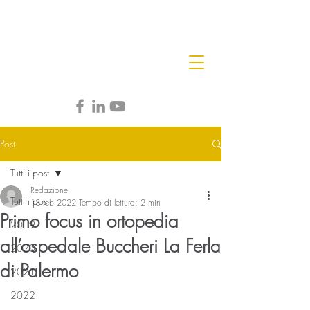
Post
Tutti i post
Redazione
Tutti i post
18 feb 2022
Tempo di lettura: 2 min
Primo focus in ortopedia
2019
all’ospedale Buccheri La Ferla
2020
di Palermo
2021
2022