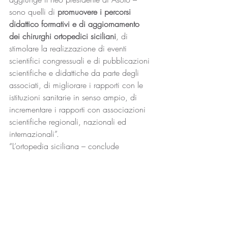
sono quelli di 
promuovere i percorsi 
didattico formativi e di aggiornamento 
dei chirurghi ortopedici siciliani
, di 
stimolare la realizzazione di eventi 
scientifici congressuali e di pubblicazioni 
scientifiche e didattiche da parte degli 
associati, di migliorare i rapporti con le 
istituzioni sanitarie in senso ampio, di 
incrementare i rapporti con associazioni 
scientifiche regionali, nazionali ed 
internazionali”.
“L’ortopedia siciliana – conclude 
Leonarda – ancora una volta si dichiara 
pronta a vivere la sua sfida professionale
e si candida a competere a pieno titolo 
con la realtà ortopedica nazionale ed 
internazionale, avendo come unico 
obiettivo quello del miglioramento delle 